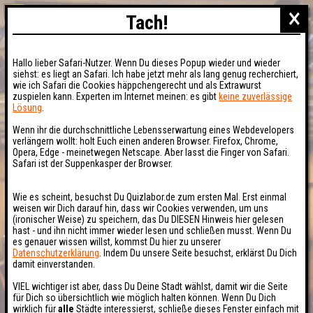
×
Tach!
Hallo lieber Safari-Nutzer. Wenn Du dieses Popup wieder und wieder
siehst: es liegt an Safari. Ich habe jetzt mehr als lang genug recherchiert,
wie ich Safari die Cookies häppchengerecht und als Extrawurst
zuspielen kann. Experten im Internet meinen: es gibt
keine zuverlässige
Lösung
.
Wenn ihr die durchschnittliche Lebensserwartung eines Webdevelopers
verlängern wollt: holt Euch einen anderen Browser. Firefox, Chrome,
Opera, Edge - meinetwegen Netscape. Aber lasst die Finger von Safari.
Safari ist der Suppenkasper der Browser.
Wie es scheint, besuchst Du Quizlabor.de zum ersten Mal. Erst einmal
weisen wir Dich darauf hin, dass wir Cookies verwenden, um uns
(ironischer Weise) zu speichern, das Du DIESEN Hinweis hier gelesen
hast - und ihn nicht immer wieder lesen und schließen musst. Wenn Du
es genauer wissen willst, kommst Du hier zu unserer
Datenschutzerklärung
. Indem Du unsere Seite besuchst, erklärst Du Dich
damit einverstanden.
VIEL wichtiger ist aber, dass Du Deine Stadt wählst, damit wir die Seite
für Dich so übersichtlich wie möglich halten können. Wenn Du Dich
wirklich für
alle
Städte interessierst, schließe dieses Fenster einfach mit