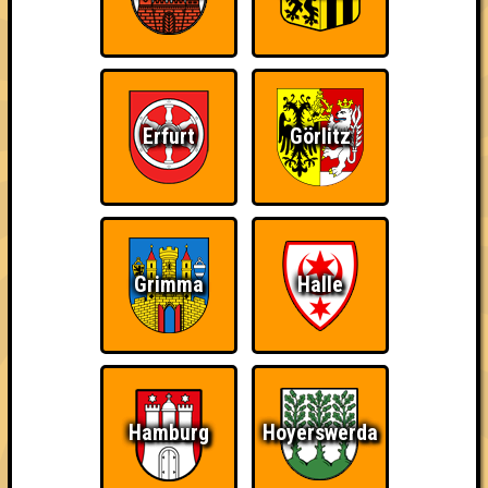
Erfurt
Görlitz
Grimma
Halle
Punkte
Hamburg
Hoyerswerda