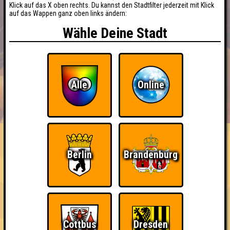
Klick auf das X oben rechts. Du kannst den Stadtfilter jederzeit mit Klick
auf das Wappen ganz oben links ändern:
Wähle Deine Stadt
Alle
Online
BUCHEN
RESERVIERUNG
HIGHSCORE
EVENTS
ÜBER UNS
FAQ
«
»
QUIZLABOR Senftenberg #7
Berlin
Brandenburg
Sachsen hat frei - Brandenburg quizzt! · 19.11.2025 · Jamm
e.V.
Info
Punkte
Angemeldete Teams
Cottbus
Dresden