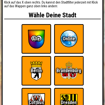
Klick auf das X oben rechts. Du kannst den Stadtfilter jederzeit mit Klick
auf das Wappen ganz oben links ändern:
Wähle Deine Stadt
Alle
Online
Berlin
Brandenburg
BUCHEN
Cottbus
Dresden
RESERVIERUNG