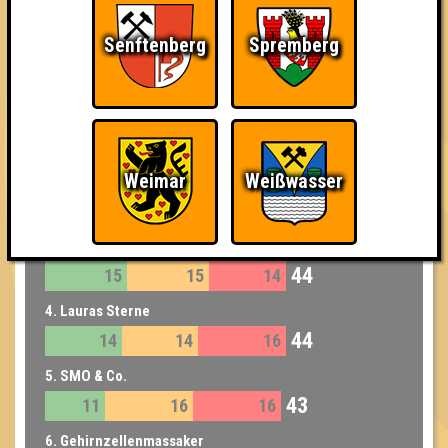
46
16
14
16
Senftenberg
Spremberg
3. Team Ahnungslos
45
16
13
16
4. Sherlock Homies
44
14
14
16
Weimar
Weißwasser
4. Quizzlers Mom
44
13
15
16
4. Gleis 26
44
15
15
14
4. Lauras Sterne
44
14
14
16
5. SMO & Co.
43
11
16
16
6. Gehirnzellenmassaker