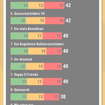
42
14
12
16
6. Quizschutzfaktor 50
42
12
15
15
7. Die stets Bemühten
40
14
11
15
7. Die Kognitiven Kollateralschäden
40
14
14
12
7. Un-wissend
40
12
14
14
7. Happy 5 Friends
40
13
12
15
8. Quizzards
38
13
13
12