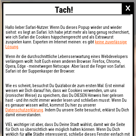
×
Tach!
Hallo lieber Safari-Nutzer. Wenn Du dieses Popup wieder und wieder
siehst: es liegt an Safari. Ich habe jetzt mehr als lang genug recherchiert,
wie ich Safari die Cookies häppchengerecht und als Extrawurst
zuspielen kann. Experten im Internet meinen: es gibt
keine zuverlässige
Lösung
.
Wenn ihr die durchschnittliche Lebensserwartung eines Webdevelopers
verlängern wollt: holt Euch einen anderen Browser. Firefox, Chrome,
Opera, Edge - meinetwegen Netscape. Aber lasst die Finger von Safari.
Safari ist der Suppenkasper der Browser.
Wie es scheint, besuchst Du Quizlabor.de zum ersten Mal. Erst einmal
weisen wir Dich darauf hin, dass wir Cookies verwenden, um uns
(ironischer Weise) zu speichern, das Du DIESEN Hinweis hier gelesen
hast - und ihn nicht immer wieder lesen und schließen musst. Wenn Du
es genauer wissen willst, kommst Du hier zu unserer
Datenschutzerklärung
. Indem Du unsere Seite besuchst, erklärst Du Dich
damit einverstanden.
VIEL wichtiger ist aber, dass Du Deine Stadt wählst, damit wir die Seite
für Dich so übersichtlich wie möglich halten können. Wenn Du Dich
wirklich für
alle
Städte interessierst, schließe dieses Fenster einfach mit