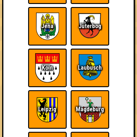
Jena
Jüterbog
Punkte
Köln
Laubusch
1. Mangolds Beste
49
16
18
15
1. Rieth Side Story
49
15
16
18
Leipzig
Magdeburg
2. Denksport Divas
46
16
16
14
2. Danger 5