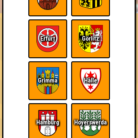
HIGHSCORE
EVENTS
ÜBER UNS
FAQ
«
»
QUIZLABOR Erfurt #8
Erfurt
Görlitz
Grau ist nur das Wetter! · 25.11.2025 · Kickerkeller
Info
Punkte
Angemeldete Teams
Grimma
Halle
Hamburg
Hoyerswerda