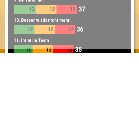
9. Wir raten nur
37
13
12
12
10. Besser wirds nicht mehr.
36
12
12
12
11. Intim im Team
35
11
12
12
11. 201g veganes Hack
35
14
10
11
12. Lesanimo
34
12
10
12
Inhaber & Geschäftsführer:
Georg Martin // Quizlabor