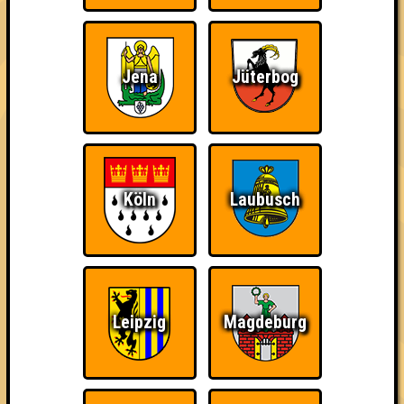
60
19
23
18
2. Pepe der Randzonenfrosch
58
17
23
18
Jena
Jüterbog
3. Vier gewinnt
57
18
24
15
4. Noteingang
56
18
21
17
Köln
Laubusch
5. Die Versinnbildlichung der Ahnungslosigkeit
55
18
22
15
6. Schusterjungen
52
17
20
15
Leipzig
Magdeburg
7. Lars Quizmas
48
14
16
18
8. Team Schlübberjummi