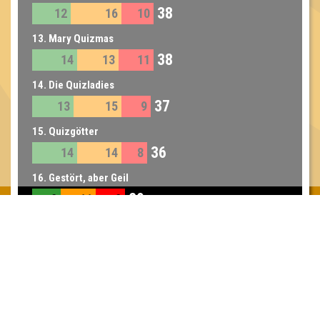
38
12
16
10
13. Mary Quizmas
38
14
13
11
14. Die Quizladies
37
13
15
9
15. Quizgötter
36
14
14
8
16. Gestört, aber Geil
29
9
11
9
Inhaber & Geschäftsführer:
Georg Martin // Quizlabor
Sandower Straße 56