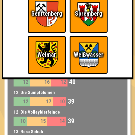
44
13
17
14
Senftenberg
Spremberg
9. Von A bis Z alle nett
43
16
14
13
10. Die Volleybierfreunde
42
13
15
14
11. Synapsenfasching
Weimar
Weißwasser
40
11
16
13
11. Dichter & Denker
40
12
16
12
12. Die Sumpfblumen
39
12
17
10
12. Die Volleybierfeinde
39
10
15
14
13. Rosa Schuh