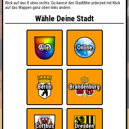
Klick auf das X oben rechts. Du kannst den Stadtfilter jederzeit mit Klick
auf das Wappen ganz oben links ändern:
Wähle Deine Stadt
Alle
Online
Berlin
Brandenburg
BUCHEN
RESERVIERUNG
HIGHSCORE
EVENTS
ÜBER UNS
FAQ
«
»
Quizlabor Hoyerswerda - Best
Cottbus
Dresden