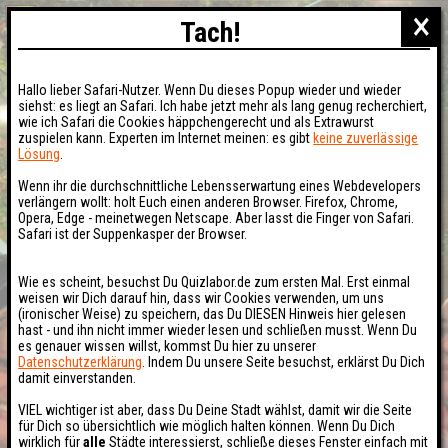
×
Tach!
Hallo lieber Safari-Nutzer. Wenn Du dieses Popup wieder und wieder
siehst: es liegt an Safari. Ich habe jetzt mehr als lang genug recherchiert,
wie ich Safari die Cookies häppchengerecht und als Extrawurst
zuspielen kann. Experten im Internet meinen: es gibt
keine zuverlässige
Lösung
.
Wenn ihr die durchschnittliche Lebensserwartung eines Webdevelopers
verlängern wollt: holt Euch einen anderen Browser. Firefox, Chrome,
Opera, Edge - meinetwegen Netscape. Aber lasst die Finger von Safari.
Safari ist der Suppenkasper der Browser.
Wie es scheint, besuchst Du Quizlabor.de zum ersten Mal. Erst einmal
weisen wir Dich darauf hin, dass wir Cookies verwenden, um uns
(ironischer Weise) zu speichern, das Du DIESEN Hinweis hier gelesen
hast - und ihn nicht immer wieder lesen und schließen musst. Wenn Du
es genauer wissen willst, kommst Du hier zu unserer
Datenschutzerklärung
. Indem Du unsere Seite besuchst, erklärst Du Dich
damit einverstanden.
VIEL wichtiger ist aber, dass Du Deine Stadt wählst, damit wir die Seite
für Dich so übersichtlich wie möglich halten können. Wenn Du Dich
wirklich für
alle
Städte interessierst, schließe dieses Fenster einfach mit