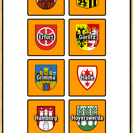
of 20 bis 22
Die schönsten Fragen aus 3 Jahren · 23.12.2022 · Kulturfabrik
Hoyerswerda
Info
Punkte
Angemeldete Teams
Erfurt
Görlitz
Grimma
Halle
Punkte
Hamburg
Hoyerswerda
1. Orschwerbleede