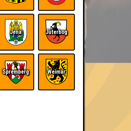
Jena
Jüterbog
BER UNS
Spremberg
Weimar
«
»