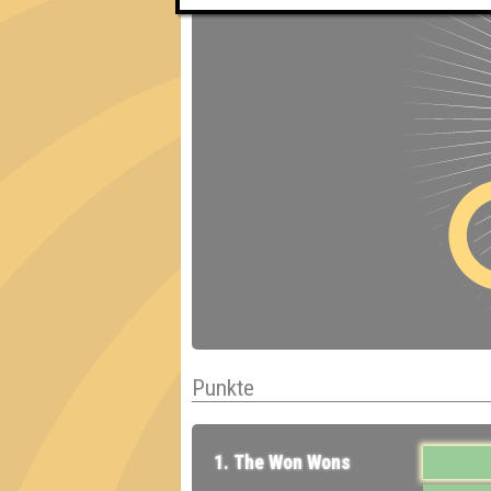
Punkte
1. The Won Wons