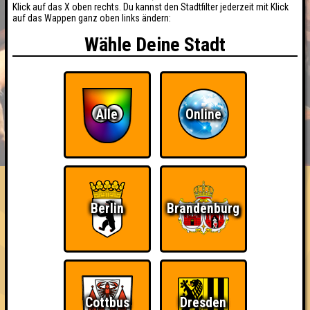
Klick auf das X oben rechts. Du kannst den Stadtfilter jederzeit mit Klick
auf das Wappen ganz oben links ändern:
Wähle Deine Stadt
Alle
Online
BUCHEN
RESERVIERUNG
HIGHSCORE
EVENTS
ÜBER UNS
FAQ
«
»
Seitenquiz Brandenburg #2
Berlin
Brandenburg
Zweitenquiz · 26.05.2017 · Haus der Offiziere
Info
Punkte
Angemeldete Teams
Cottbus
Dresden