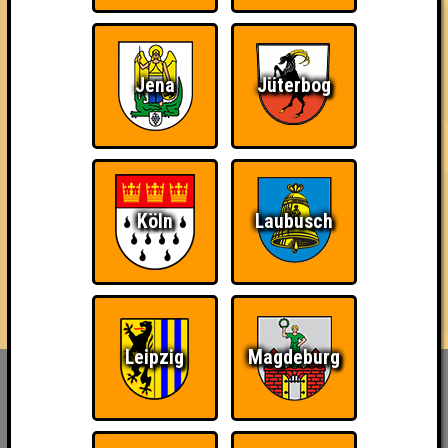
34
13
10
11
5. Das Problem
30
10
11
9
Jena
Jüterbog
6. Diagnose Jemonique
27
9
13
5
7. Sachsenschweine
23
7
10
6
Köln
Laubusch
7. Team Korsakov
23
8
11
4
Leipzig
Magdeburg
Inhaber & Geschäftsführer:
Georg Martin // Quizlabor
Sandower Straße 56