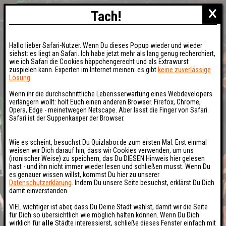
×
Tach!
Hallo lieber Safari-Nutzer. Wenn Du dieses Popup wieder und wieder
siehst: es liegt an Safari. Ich habe jetzt mehr als lang genug recherchiert,
wie ich Safari die Cookies häppchengerecht und als Extrawurst
zuspielen kann. Experten im Internet meinen: es gibt
keine zuverlässige
Lösung
.
Wenn ihr die durchschnittliche Lebensserwartung eines Webdevelopers
verlängern wollt: holt Euch einen anderen Browser. Firefox, Chrome,
Opera, Edge - meinetwegen Netscape. Aber lasst die Finger von Safari.
Safari ist der Suppenkasper der Browser.
Wie es scheint, besuchst Du Quizlabor.de zum ersten Mal. Erst einmal
weisen wir Dich darauf hin, dass wir Cookies verwenden, um uns
(ironischer Weise) zu speichern, das Du DIESEN Hinweis hier gelesen
hast - und ihn nicht immer wieder lesen und schließen musst. Wenn Du
es genauer wissen willst, kommst Du hier zu unserer
Datenschutzerklärung
. Indem Du unsere Seite besuchst, erklärst Du Dich
damit einverstanden.
VIEL wichtiger ist aber, dass Du Deine Stadt wählst, damit wir die Seite
für Dich so übersichtlich wie möglich halten können. Wenn Du Dich
wirklich für
alle
Städte interessierst, schließe dieses Fenster einfach mit