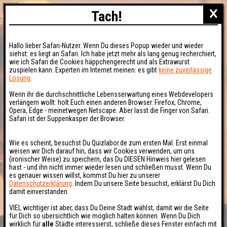
×
Tach!
Hallo lieber Safari-Nutzer. Wenn Du dieses Popup wieder und wieder
siehst: es liegt an Safari. Ich habe jetzt mehr als lang genug recherchiert,
wie ich Safari die Cookies häppchengerecht und als Extrawurst
zuspielen kann. Experten im Internet meinen: es gibt
keine zuverlässige
Lösung
.
Wenn ihr die durchschnittliche Lebensserwartung eines Webdevelopers
verlängern wollt: holt Euch einen anderen Browser. Firefox, Chrome,
Opera, Edge - meinetwegen Netscape. Aber lasst die Finger von Safari.
Safari ist der Suppenkasper der Browser.
Wie es scheint, besuchst Du Quizlabor.de zum ersten Mal. Erst einmal
weisen wir Dich darauf hin, dass wir Cookies verwenden, um uns
(ironischer Weise) zu speichern, das Du DIESEN Hinweis hier gelesen
hast - und ihn nicht immer wieder lesen und schließen musst. Wenn Du
es genauer wissen willst, kommst Du hier zu unserer
Datenschutzerklärung
. Indem Du unsere Seite besuchst, erklärst Du Dich
damit einverstanden.
VIEL wichtiger ist aber, dass Du Deine Stadt wählst, damit wir die Seite
für Dich so übersichtlich wie möglich halten können. Wenn Du Dich
wirklich für
alle
Städte interessierst, schließe dieses Fenster einfach mit