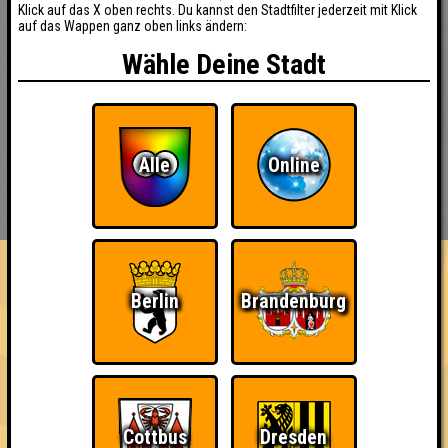
Klick auf das X oben rechts. Du kannst den Stadtfilter jederzeit mit Klick
auf das Wappen ganz oben links ändern:
Wähle Deine Stadt
Alle
Online
BUCHEN
RESERVIERUNG
HIGHSCORE
EVENTS
ÜBER UNS
FAQ
«
»
Seitenquiz Cottbus #248
Berlin
Brandenburg
Gute Vorsätze · 09.01.2018 · Scandale Le Locale Fatale
Info
Punkte
Angemeldete Teams
Cottbus
Dresden