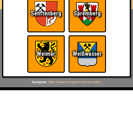
Senftenberg
Spremberg
Inhaber & Geschäftsführer:
Georg Martin // Quizlabor
Sandower Straße 56
03046 Cottbus
info@quizlabor.de
Weimar
Weißwasser
Impressum:
Impressum
Datenschutz:
Datenschutzerklärung
Facebook:
https://www.facebook.com/quizlabor
Instagram:
https://www.instagram.com/quizlabor/
Dienstag:
Berlin & Hamburg
Mittwoch:
Dresden & Köln
Donnerstag:
Halle, Leipzig & Cottbus
Freitag:
Brandenburg, Görlitz & Hoyerswerda
Samstag:
Weißwasser
Termin- oder Ortsänderungen möglich