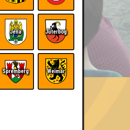
Jena
Jüterbog
BER UNS
Spremberg
Weimar
«
»