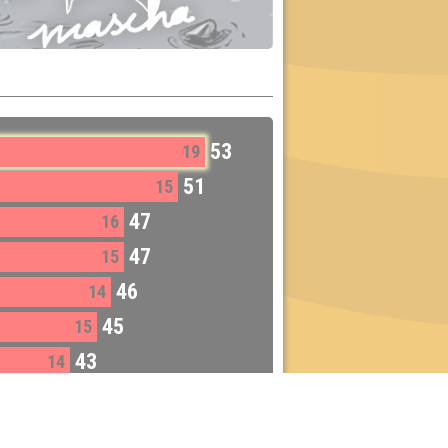
53
19
51
15
47
16
47
15
46
14
45
15
43
14
42
15
41
15