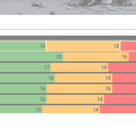
16
18
20
16
17
14
18
14
16
16
16
14
15
14
14
13
14
12