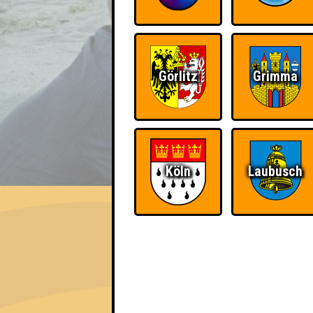
Görlitz
Grimma
EVENT
Köln
Laubusch
QUIZLABOR Weimar #4
Weimar, wir haben ein Quiz · 20.07.2026 ·
Info
Punkte
Angemeldete 