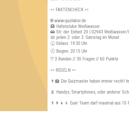
== FAKTENCHECK ==
🌐 www.quizlabor.de
🏨 Hafenstube Weißwasser
🚋 Str. der Einheit 20 | 02943 Weißwasser/
📅 jeden 2. oder 3. Samstag im Monat
🕢 Einlass: 19:30 Uhr
🕗 Beginn: 20:15 Uhr
⁉ 3 Runden // 30 Fragen // 60 Punkte
== REGELN ==
👨‍🏫 Die Quizmaster haben immer recht! I
📵 Handys, Smartphones, oder anderer Sch
👨‍👩‍👧‍👦 Euer Team darf maximal aus 10
== GEWINNE ==
📈 Jedes teilnehmende Team erhält einen e