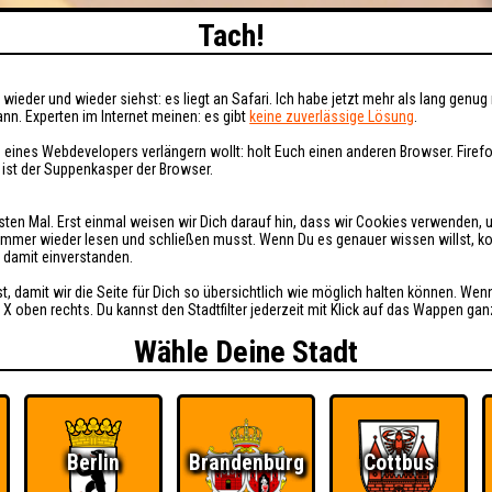
Tach!
wieder und wieder siehst: es liegt an Safari. Ich habe jetzt mehr als lang genug 
nn. Experten im Internet meinen: es gibt
keine zuverlässige Lösung
.
 eines Webdevelopers verlängern wollt: holt Euch einen anderen Browser. Fire
i ist der Suppenkasper der Browser.
sten Mal. Erst einmal weisen wir Dich darauf hin, dass wir Cookies verwenden, 
t immer wieder lesen und schließen musst. Wenn Du es genauer wissen willst, 
h damit einverstanden.
st, damit wir die Seite für Dich so übersichtlich wie möglich halten können. Wen
 X oben rechts. Du kannst den Stadtfilter jederzeit mit Klick auf das Wappen gan
Wähle Deine Stadt
Berlin
Brandenburg
Cottbus