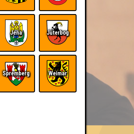
Jena
Jüterbog
Spremberg
Weimar
BER UNS