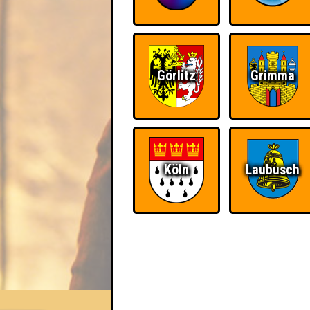
Görlitz
Grimma
Köln
Laubusch
EVENT