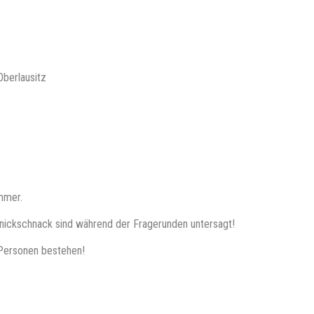
Oberlausitz
mmer.
nickschnack sind während der Fragerunden untersagt!
 Personen bestehen!
wig währenden Platz in unserer Highscore-Tabelle auf www.quizlabor.d