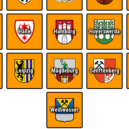
Halle
Hamburg
Hoyerswerda
Leipzig
Magdeburg
Senftenberg
Ü
FAQ
BUCHEN
RESERVIERUNG
Weißwasser
HIGHSCORE
S