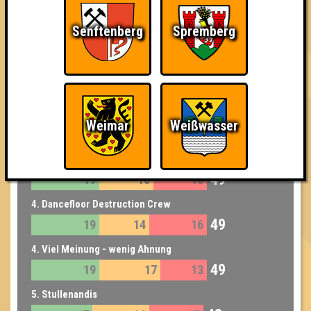
3. Stange und die Kellerkinder
Senftenberg
Spremberg
50
18
17
15
3. SPACE
50
20
13
17
4. Quizies McQuizface
Weimar
Weißwasser
49
19
14
16
4. Knete im Kopf
49
19
15
15
4. Dancefloor Destruction Crew
49
19
14
16
4. Viel Meinung - wenig Ahnung
49
19
17
13
5. Stullenandis