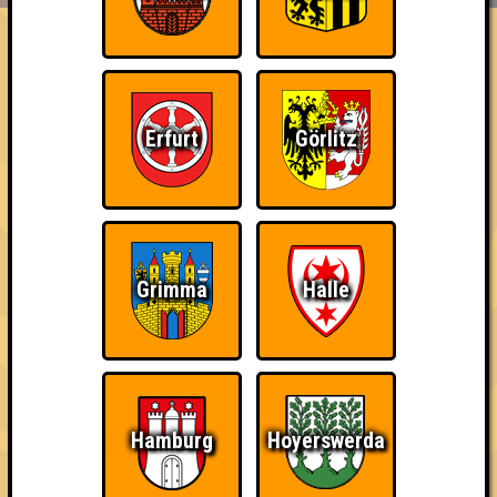
FAQ
«
»
QUIZLABOR Hamburg #55
Quiziphos: Der lange Weg auf den Quizolymp · 04.11.2025 ·
Grüner Jäger
Erfurt
Görlitz
Info
Punkte
Angemeldete Teams
Grimma
Halle
Hamburg
Hoyerswerda