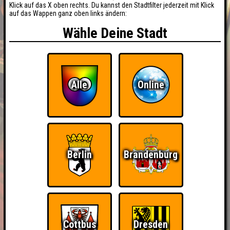
Klick auf das X oben rechts. Du kannst den Stadtfilter jederzeit mit Klick
auf das Wappen ganz oben links ändern:
Wähle Deine Stadt
Alle
Online
Berlin
Brandenburg
BUCHEN
RESERVIERUNG
HIGHSCORE
EVENTS
Cottbus
Dresden
ÜBER UNS