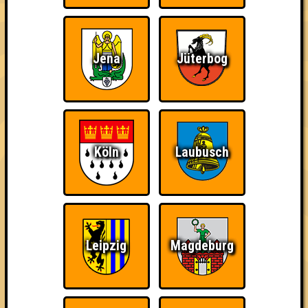
Jena
Jüterbog
Punkte
Köln
Laubusch
1. GameEinsam
52
20
16
16
2. Quitzeho
51
20
15
16
2. Bleicher Gang
Leipzig
Magdeburg
51
21
16
14
3. Bill You Murray Me
50
21
14
15