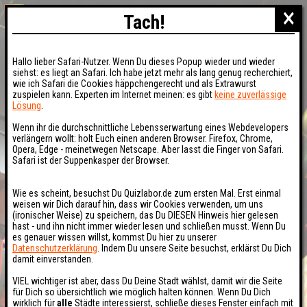
×
Tach!
Hallo lieber Safari-Nutzer. Wenn Du dieses Popup wieder und wieder
siehst: es liegt an Safari. Ich habe jetzt mehr als lang genug recherchiert,
wie ich Safari die Cookies häppchengerecht und als Extrawurst
zuspielen kann. Experten im Internet meinen: es gibt
keine zuverlässige
Lösung
.
Wenn ihr die durchschnittliche Lebensserwartung eines Webdevelopers
verlängern wollt: holt Euch einen anderen Browser. Firefox, Chrome,
Opera, Edge - meinetwegen Netscape. Aber lasst die Finger von Safari.
Safari ist der Suppenkasper der Browser.
Wie es scheint, besuchst Du Quizlabor.de zum ersten Mal. Erst einmal
weisen wir Dich darauf hin, dass wir Cookies verwenden, um uns
(ironischer Weise) zu speichern, das Du DIESEN Hinweis hier gelesen
hast - und ihn nicht immer wieder lesen und schließen musst. Wenn Du
es genauer wissen willst, kommst Du hier zu unserer
Datenschutzerklärung
. Indem Du unsere Seite besuchst, erklärst Du Dich
damit einverstanden.
VIEL wichtiger ist aber, dass Du Deine Stadt wählst, damit wir die Seite
für Dich so übersichtlich wie möglich halten können. Wenn Du Dich
wirklich für
alle
Städte interessierst, schließe dieses Fenster einfach mit