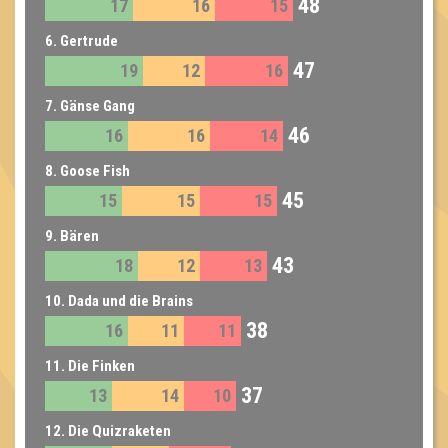
48
17
16
15
6. Gertrude
47
19
12
16
7. Gänse Gang
46
16
16
14
8. Goose Fish
45
15
15
15
9. Bären
43
18
12
13
10. Dada und die Brains
38
16
11
11
11. Die Finken
37
13
14
10
12. Die Quizraketen