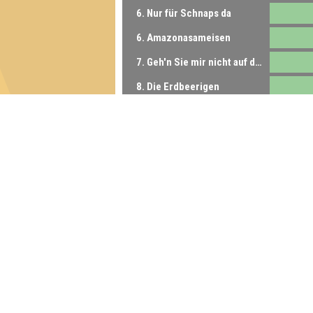
6. Nur für Schnaps da
6. Amazonasameisen
7. Geh'n Sie mir nicht auf den Keks
8. Die Erdbeerigen
9. Quizzelstrippen
9. Die Popsorben
10. Synapsensisters
10. Quiztina Aguilera
Inhaber & Geschäftsführer:
Georg Martin // Quizlabor
Sandower Straße 56
03046 Cottbus