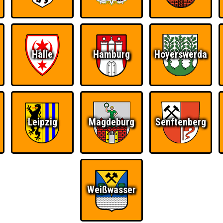
Halle
Hamburg
Hoyerswerda
Leipzig
Magdeburg
Senftenberg
Ü
FAQ
BUCHEN
RESERVIERUNG
HIGHSCORE
S
Weißwasser
ig Bar
Teams