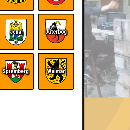
Jena
Jüterbog
Spremberg
Weimar
BER UNS
«
»