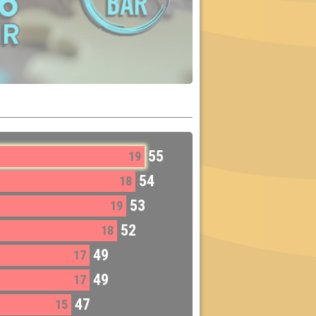
55
19
54
18
53
19
52
18
49
17
49
17
47
15