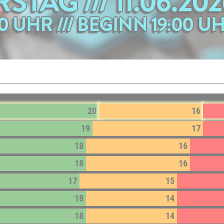
20
16
19
17
18
16
18
16
17
15
18
14
18
14