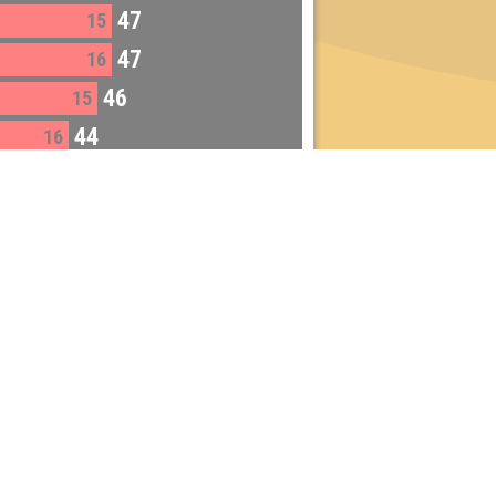
47
15
47
16
46
15
44
16
42
14
42
14
41
14
41
16
Dienstag:
Berlin & Hamburg
Mittwoch:
Dresden & Köln
Donnerstag:
Halle, Leipzig & Cottbus
Freitag:
Brandenburg, Görlitz & Hoyerswerda
Samstag:
Weißwasser