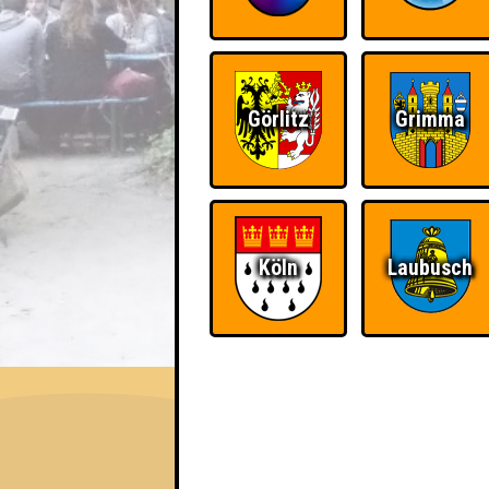
Görlitz
Grimma
Köln
Laubusch
EVENT
QUIZLABOR Halle #98
Quiz gehört zu mir · 11.06.2026 · Hollys B
Info
Punkte
Angemeldete 