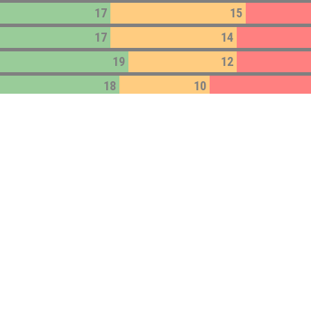
17
15
17
14
19
12
18
10
16
12
16
12
15
12
15
10
Impressum:
Impressum
Datenschutz:
Datenschutzerklärung
Facebook:
https://www.facebook.com/quizlabor
Instagram:
https://www.instagram.com/quizlabor/