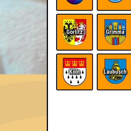
Görlitz
Grimma
EVENT
Köln
Laubusch
Nepomuk Quiznight #115
Das Kneipenquiz in Plagwitz · 15.07.2026
Info
Angemeldete Teams