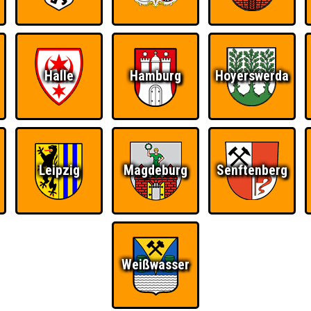
Halle
Hamburg
Hoyerswerda
Ü
FAQ
BUCHEN
RESERVIERUNG
HIGHSCORE
S
Leipzig
Magdeburg
Senftenberg
 · Nepomuk
Weißwasser