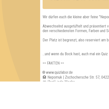
Wir dürfen euch die kleine aber feine "Nepo
Abwechselnd ausgetüftelt und präsentiert v
den verschiedensten Formen, Farben und S
Der Platz ist begrenzt, also reserviert am 
...und wenn du Bock hast, auch mal ein Qui
== FAKTEN ==
🌐 www.quizlabor.de
🏨 Nepomuk | Zschochersche Str. 57, 0422
📅 (fast) jede Woche
🕢 Einlass: 19:00 Uhr
🕗 Beginn: 19:30 Uhr
⁉ 5 Runden mit verschiedenen Kategorien