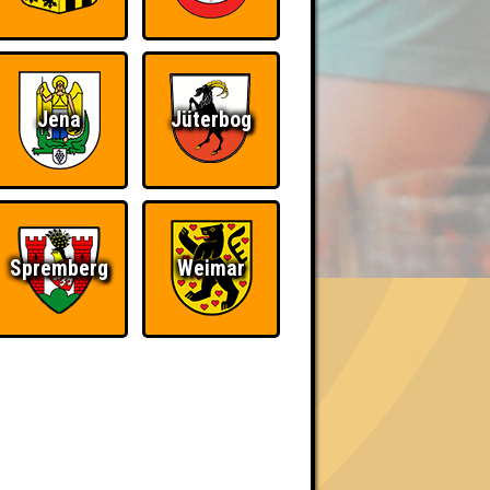
Jena
Jüterbog
BER UNS
Spremberg
Weimar
«
»