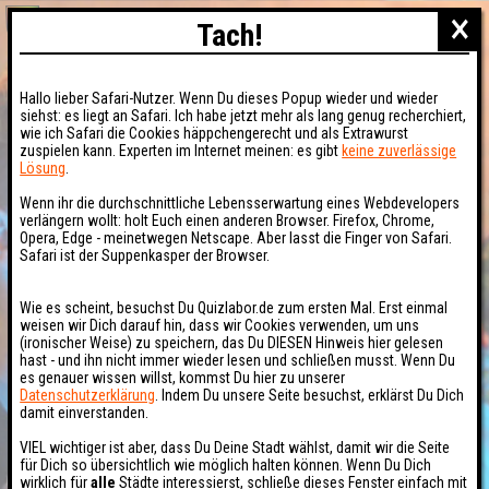
×
Tach!
Hallo lieber Safari-Nutzer. Wenn Du dieses Popup wieder und wieder
siehst: es liegt an Safari. Ich habe jetzt mehr als lang genug recherchiert,
wie ich Safari die Cookies häppchengerecht und als Extrawurst
zuspielen kann. Experten im Internet meinen: es gibt
keine zuverlässige
Lösung
.
Wenn ihr die durchschnittliche Lebensserwartung eines Webdevelopers
verlängern wollt: holt Euch einen anderen Browser. Firefox, Chrome,
Opera, Edge - meinetwegen Netscape. Aber lasst die Finger von Safari.
Safari ist der Suppenkasper der Browser.
Wie es scheint, besuchst Du Quizlabor.de zum ersten Mal. Erst einmal
weisen wir Dich darauf hin, dass wir Cookies verwenden, um uns
(ironischer Weise) zu speichern, das Du DIESEN Hinweis hier gelesen
hast - und ihn nicht immer wieder lesen und schließen musst. Wenn Du
es genauer wissen willst, kommst Du hier zu unserer
Datenschutzerklärung
. Indem Du unsere Seite besuchst, erklärst Du Dich
damit einverstanden.
VIEL wichtiger ist aber, dass Du Deine Stadt wählst, damit wir die Seite
für Dich so übersichtlich wie möglich halten können. Wenn Du Dich
wirklich für
alle
Städte interessierst, schließe dieses Fenster einfach mit