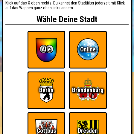
Klick auf das X oben rechts. Du kannst den Stadtfilter jederzeit mit Klick
auf das Wappen ganz oben links ändern:
Wähle Deine Stadt
Alle
Online
BUCHEN
RESERVIERUNG
HIGHSCORE
EVENTS
ÜBER UNS
FAQ
«
»
Nepomuk Quiznight #110
Berlin
Brandenburg
Das Kneipenquiz in Plagwitz · 10.06.2026 · Nepomuk
Info
Angemeldete Teams
Cottbus
Dresden