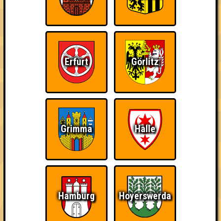
Erfurt
Görlitz
Grimma
Halle
Wir dürfen euch die kleine aber feine "Nepomuk Quiznight" in
Plagwitz präsentieren.
Hamburg
Hoyerswerda
Abwechselnd ausgetüftelt und präsentiert von unseren guten
Freunden Hiero, Felix, Eva & Richard erwarten euch fünf Runden