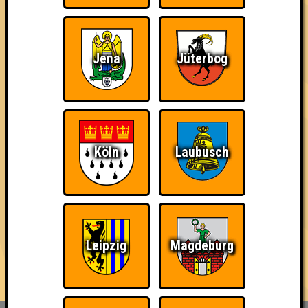
mit jeweils bis zu 10 Fragen in den verschiedensten Formen,
Farben und Schwierigkeitsgraden.
Der Platz ist begrenzt, also reserviert am besten schnell einen
Jena
Jüterbog
Tisch für euer Team, das maximal aus acht Personen bestehen
darf - Link in der Bio!
...und wenn du Bock hast, auch mal ein Quiz zu hosten, dann
melde dich einfach bei uns - wir sind immer auf der Suche nach
neuen Quizmaster*innen 🥰
Köln
Laubusch
== FAKTEN ==
🌐 www.quizlabor.de
🏨 Nepomuk | Zschochersche Str. 57, 04229 Leipzig
📅 (fast) jede Woche
🕢 Einlass: 19:00 Uhr
Leipzig
Magdeburg
🕗 Beginn: 19:30 Uhr
⁉ 5 Runden mit verschiedenen Kategorien